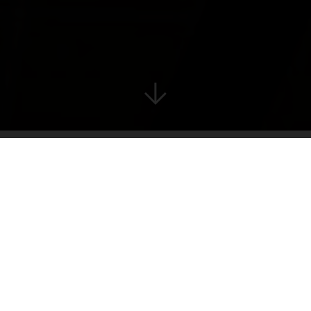
Seit mehr als 30 Jahren steht die Manufactum
Gruppe als Multichannel-Einzelhändler für die
guten Dinge. Ob vor Ort in unseren
Manufactum Warenhäusern und MAGAZIN
Läden, in unseren gastronomischen Betrieben
von Manufactum Brot & Butter und der
Lohnhalle oder auch im Verwaltungsbereich