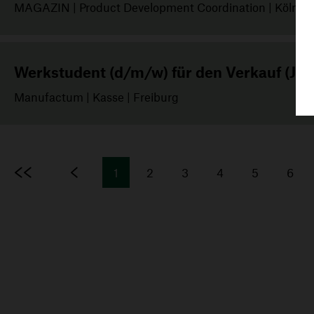
MAGAZIN | Product Development Coordination | Köln
Werkstudent (d/m/w) für den Verkauf (Ja
Manufactum | Kasse | Freiburg
First
Prev
1
2
3
4
5
6