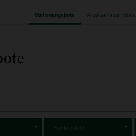
Navigation
überspringen
Stellenangebote
Arbeiten in der Man
Zentrale
bote
Warenhäuser
Brot & Butter
MAGAZIN
Lohnhalle
Karrierestufe