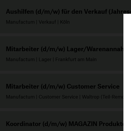
Aushilfen (d/m/w) für den Verkauf (Jahre
Manufactum | Verkauf | Köln
Mitarbeiter (d/m/w) Lager/Warenannahm
Manufactum | Lager | Frankfurt am Main
Mitarbeiter (d/m/w) Customer Service
Manufactum | Customer Service | Waltrop (Teil-Remote)
Koordinator (d/m/w) MAGAZIN Produkten